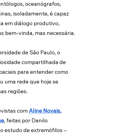
eontólogos, oceanógrafos, 
nas, isoladamente, é capaz 
ca em diálogo produtivo, 
as bem-vinda, mas necessária.
rsidade de São Paulo, o 
riosidade compartilhada de 
aciais para entender como 
iu uma rede que hoje se 
as regiões.
evistas com 
Aline Novais
, 
se
, feitas por Danilo 
o estudo de extremófilos – 