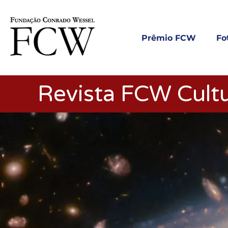
Prêmio FCW
Fo
Revista FCW Cultu