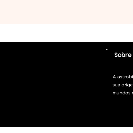
Sobre
A astrob
sua orig
mundos e