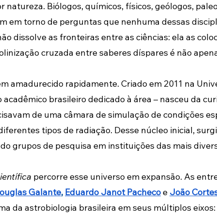
or natureza. Biólogos, químicos, físicos, geólogos, pal
m em torno de perguntas que nenhuma dessas discipli
ão dissolve as fronteiras entre as ciências: ela as colo
linização cruzada entre saberes díspares é não apen
 tem amadurecido rapidamente. Criado em 2011 na Unive
io acadêmico brasileiro dedicado à área – nasceu da cu
cisavam de uma câmara de simulação de condições esp
erentes tipos de radiação. Desse núcleo inicial, surg
ndo grupos de pesquisa em instituições das mais divers
entífica
 percorre esse universo em expansão. As entr
ouglas Galante
, 
Eduardo Janot Pacheco
e 
João Corte
 da astrobiologia brasileira em seus múltiplos eixos: 