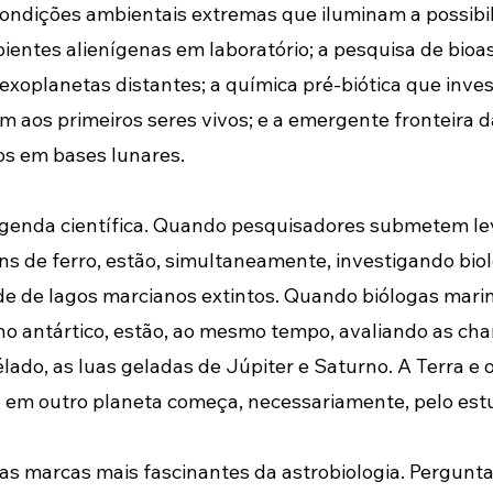
ndições ambientais extremas que iluminam a possibil
bientes alienígenas em laboratório; a pesquisa de bio
exoplanetas distantes; a química pré-biótica que inve
 aos primeiros seres vivos; e a emergente fronteira da 
os em bases lunares.
agenda científica. Quando pesquisadores submetem le
ns de ferro, estão, simultaneamente, investigando biol
ade de lagos marcianos extintos. Quando biólogas ma
no antártico, estão, ao mesmo tempo, avaliando as cha
ado, as luas geladas de Júpiter e Saturno. A Terra e 
 em outro planeta começa, necessariamente, pelo estu
as marcas mais fascinantes da astrobiologia. Pergunta