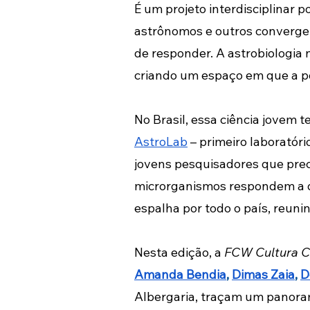
É um projeto interdisciplinar p
astrônomos e outros converge
de responder. A astrobiologia n
criando um espaço em que a po
No Brasil, essa ciência jovem
AstroLab
 – primeiro laboratór
jovens pesquisadores que pre
microrganismos respondem a dif
espalha por todo o país, reuni
Nesta edição, a 
FCW Cultura Ci
Amanda Bendia
, 
Dimas Zaia
, 
D
Albergaria, traçam um panorama