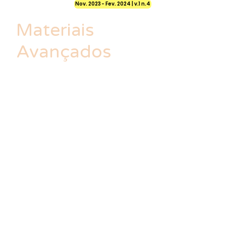
Nov. 2023 - Fev. 2024 | v.1 n.4
Materiais
Avançados
Os materiais avançados são
desenvolvidos em laboratórios e têm
características inovadoras e
eventualmente disruptivas,
impactando diretamente os mais
diversos setores, como saúde, energia,
segurança, transporte, mobilidade e
meio ambiente.
Nesta edição de
FCW Cultura
Científica,
alguns dos mais renomados
cientistas do Brasil e especialistas em
materiais falam sobre compostos