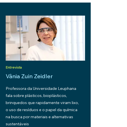
Entrevista
Vâ
nia Zuin Zeidler
Professora da Universidade Leuphana
fala sobre plásticos, bioplásticos,
brinquedos que rapidamente viram lixo,
o uso de resíduos e o papel da química
na busca por materiais e alternativas
sustentáveis