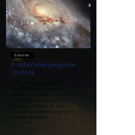
Editorial
A vida como pergunta
cósmica
A astrobiologia amplia os
horizontes da ciência ao
investigar a origem, a evolução
e a distribuição da vida no
Universo. Ao fazê-lo, nos
convida a repensar o próprio
sentido de existir