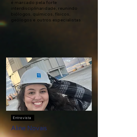
é marcado pela forte
interdisciplinaridade, reunindo
biólogos, químicos, físicos,
geólogos e outros especialistas
Entrevista
Aline Novais