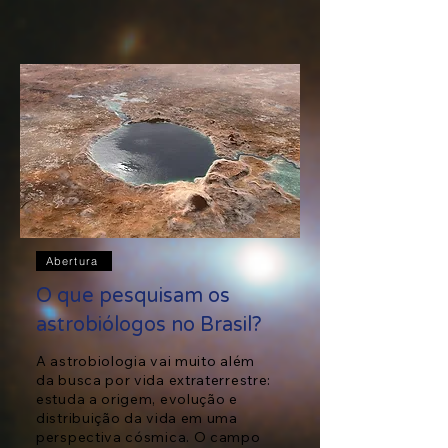
Abertura
O que pesquisam os
astrobiólogos no Brasil?
A astrobiologia vai muito além
da busca por vida extraterrestre:
estuda a origem, evolução e
distribuição da vida em uma
perspectiva cósmica. O campo