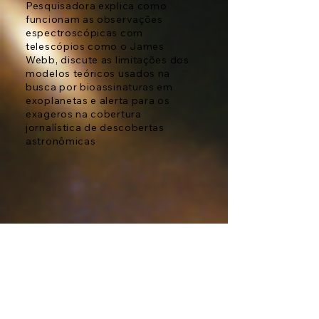
Pesquisadora explica como
funcionam as observações
espectroscópicas com
telescópios como o James
Webb, discute as limitações dos
modelos teóricos usados na
busca por bioassinaturas em
exoplanetas e alerta para os
exageros na cobertura
jornalística de descobertas
astronômicas