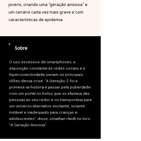
jovens, criando uma “geração ansiosa” e
um cenário cada vez mais grave e com
características de epidemia
Sobre
O uso excessivo de smartphones, a
exposição constante às redes sociais e a
hiperconectividade seriam os principais
vilões dessa crise. “A Geração Z foi a
primeira na história a passar pela puberdade
com um portal no bolso que os afastava das
pessoas ao seu redor e os transportava para
um universo alternativo excitante, viciante,
instável e inadequado para crianças e
adolescentes”, disse Jonathan Haidt no livro
"A Geração Ansiosa".