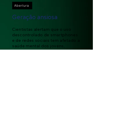
Abertura
Geração ansiosa
Cientistas alertam que o uso
descontrolado de smartphones
e de redes sociais tem afetado a
saúde mental dos jovens,
criando uma “geração ansiosa” e
um cenário cada vez mais grave
e com características de
epidemia