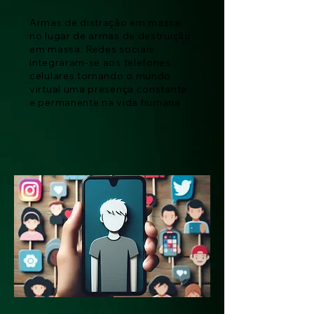
Armas de distração em massa
no lugar de armas de destruição
em massa. Redes sociais
integraram-se aos telefones
celulares tornando o mundo
virtual uma presença constante
e permanente na vida humana