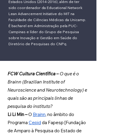
Estados Unidos
(2014-2016)
, além de ter
sido coordenador da Educational Network
Lean Advancement Initiative do MIT na
Faculdade de Ciências Médicas da Unicamp.
É bacharel em Administração pela PUC-
Campinas e líder do Grupo de Pesquisa
sobre Inovação e Gestão em Saúde do
Diretório de Pesquisas do CNPq.
FCW Cultura Científica 
–
O que é o 
Brainn (
Brazilian Institute of 
Neuroscience and Neurotechnology) 
e 
quais são as principais linhas de 
pesquisa do instituto?
Li Li Min 
– 
O 
Brainn
, no âmbito do 
Programa 
Cepid
 da Fapesp [Fundação 
de Amparo à Pesquisa do Estado de 