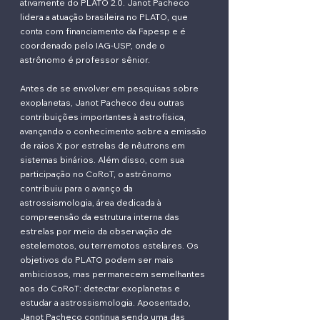
ativamente do PLATO 2.0. Janot Pacheco
lidera a atuação brasileira no PLATO, que
conta com financiamento da Fapesp e é
coordenado pelo IAG-USP, onde o
astrônomo é professor sênior.
Antes de se envolver em pesquisas sobre
exoplanetas, Janot Pacheco deu outras
contribuições importantes à astrofísica,
avançando o conhecimento sobre a emissão
de raios X por estrelas de nêutrons em
sistemas binários. Além disso, com sua
participação no CoRoT, o astrônomo
contribuiu para o avanço da
astrossismologia, área dedicada à
compreensão da estrutura interna das
estrelas por meio da observação de
estelemotos, ou terremotos estelares. Os
objetivos do PLATO podem ser mais
ambiciosos, mas permanecem semelhantes
aos do CoRoT: detectar exoplanetas e
estudar a astrossismologia. Aposentado,
Janot Pacheco continua sendo uma das