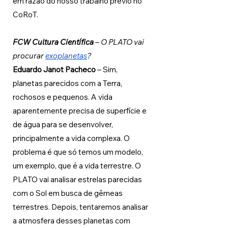
em razão do nosso trabalho prévio no 
CoRoT.
FCW Cultura Científica 
– O PLATO vai 
procurar 
exoplanetas
?
Eduardo Janot Pacheco 
– Sim, 
planetas parecidos com a Terra, 
rochosos e pequenos. A vida 
aparentemente precisa de superfície e 
de água para se desenvolver, 
principalmente a vida complexa. O 
problema é que só temos um modelo, 
um exemplo, que é a vida terrestre. O 
PLATO vai analisar estrelas parecidas 
com o Sol em busca de gêmeas 
terrestres. Depois, tentaremos analisar 
a atmosfera desses planetas com 