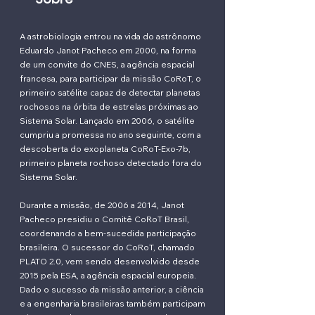
A astrobiologia entrou na vida do astrônomo
Eduardo Janot Pacheco em 2000, na forma
de um convite do CNES, a agência espacial
francesa, para participar da missão CoRoT, o
primeiro satélite capaz de detectar planetas
rochosos na órbita de estrelas próximas ao
Sistema Solar. Lançado em 2006, o satélite
cumpriu a promessa no ano seguinte, com a
descoberta do exoplaneta CoRoT-Exo-7b,
primeiro planeta rochoso detectado fora do
Sistema Solar.
Durante a missão, de 2006 a 2014, Janot
Pacheco presidiu o Comitê CoRoT Brasil,
coordenando a bem-sucedida participação
brasileira. O sucessor do CoRoT, chamado
PLATO 2.0, vem sendo desenvolvido desde
2015 pela ESA, a agência espacial europeia.
Dado o sucesso da missão anterior, a ciência
e a engenharia brasileiras também participam