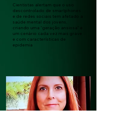
Cientistas alertam que o uso
descontrolado de smartphones
e de redes sociais tem afetado a
saúde mental dos jovens,
criando uma “geração ansiosa” e
um cenário cada vez mais grave
e com características de
epidemia