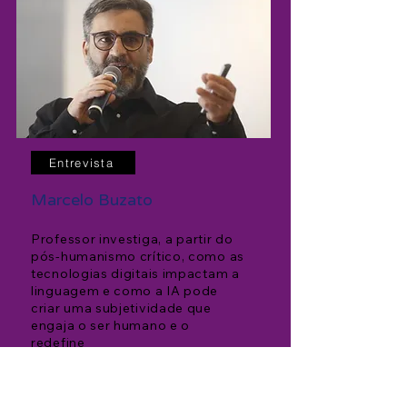
Entrevista
Marcelo Bu
zato
Professor investiga
, a partir do
pós-humanismo crítico, como as
tecnologias digitais impactam a
linguagem e como a IA pode
criar uma subjetividade que
engaja o ser humano e o
redefine