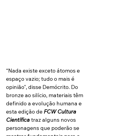
Conversamos com cientistas que
contam sobre os desafios e as
oportunidades que envolvem o estudo
e a aplicação de novos materiais. As
entrevistas ilustram a importância
crucial da pesquisa interdisciplinar e
da colaboração na busca pela
inovação.
“Nada existe exceto átomos e 
espaço vazio; tudo o mais é 
opinião", disse Demócrito. Do 
bronze ao silício, materiais têm 
definido a evolução humana e 
esta edição de 
FCW Cultura 
Científica
 traz alguns novos 
personagens que poderão se 