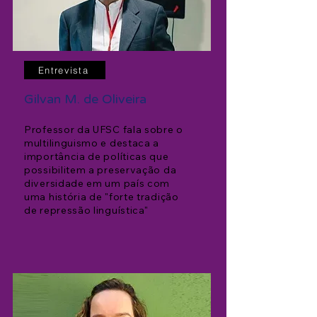
Entrevista
Gilvan M. de Oliveira
Professor da UFSC fala sobre o
multilinguismo e destaca a
importância de políticas que
possibilitem a preservação da
diversidade em um país com
uma história de "forte tradição
de repressão linguística"