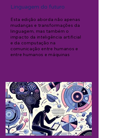
Linguagem do fut
uro
Esta edição aborda não apenas
mudanças e transformações da
linguagem, mas também o
impacto da inteligê
ncia artificial
e da computação na
comunicação entre humanos e
entre humanos e máquinas