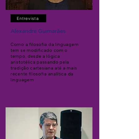
Entrevista
A
lexandre Guimarães
Como a filosofia da linguagem
tem se modificado com o
tempo, desde a lógica
aristotélica passando pela
tradição carte
siana até a mais
recente filosofia analítica da
linguagem