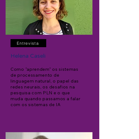
Entrevista
Helena Caseli
Como "aprendem" os sistemas
de processamento de
linguagem natural, o papel da
s
redes neurais, os desafios na
pesquisa com PLN e o que
muda quando passamos a falar
com os sistemas de IA