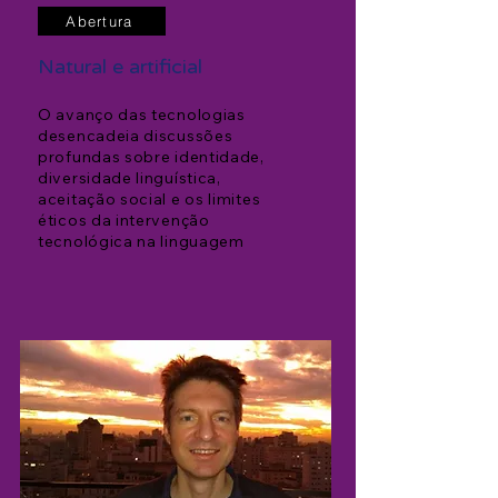
Abertura
Natur
al e artificial
O avanço das tecnologias
desencadeia discussões
profundas sobre identidade,
diversidade linguísti
ca,
aceitação social e os limites
éticos da intervenção
tecnológica na linguagem