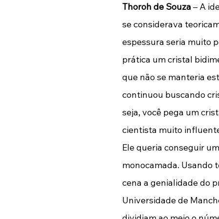
Thoroh de Souza
 – A i
se considerava teoricam
espessura seria muito p
prática um cristal bidi
que não se manteria est
continuou buscando cris
seja, você pega um cris
cientista muito influent
Ele queria conseguir um
monocamada. Usando tod
cena a genialidade do p
Universidade de Manches
dividiam ao meio o núm