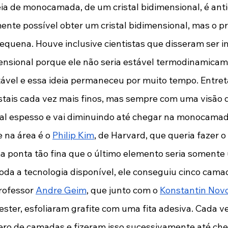
deia de monocamada, de um cristal bidimensional, é ant
ente possível obter um cristal bidimensional, mas o p
equena. Houve inclusive cientistas que disseram ser i
mensional porque ele não seria estável termodinamicame
ável e essa ideia permaneceu por muito tempo. Entret
tais cada vez mais finos, mas sempre com uma visão d
tal espesso e vai diminuindo até chegar na monocamada
e na área é o 
Philip Kim
, de Harvard, que queria fazer 
a ponta tão fina que o último elemento seria somente
a a tecnologia disponível, ele conseguiu cinco camad
rofessor 
Andre Geim
, que junto com o 
Konstantin Nov
ter, esfoliaram grafite com uma fita adesiva. Cada ve
ero de camadas e fizeram isso sucessivamente até che