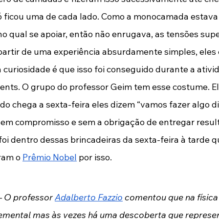
 ficou uma de cada lado. Como a monocamada estava d
no qual se apoiar, então não enrugava, as tensões super
partir de uma experiência absurdamente simples, eles
 curiosidade é que isso foi conseguido durante a ati
ents. O grupo do professor Geim tem esse costume. El
 chega a sexta-feira eles dizem “vamos fazer algo div
 sem compromisso e sem a obrigação de entregar resu
 foi dentro dessas brincadeiras da sexta-feira à tarde 
ram o 
Prêmio Nobel
 por isso.
– O professor 
Adalberto Fazzio
 comentou que na física 
emental mas às vezes há uma descoberta que represen