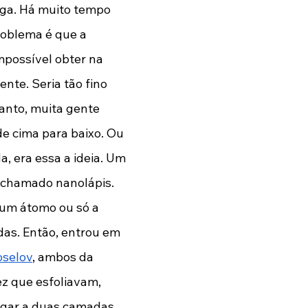
iga. Há muito tempo 
roblema é que a 
mpossível obter na 
nte. Seria tão fino 
anto, muita gente 
e cima para baixo. Ou 
, era essa a ideia. Um 
o chamado nanolápis. 
 um átomo ou só a 
as. Então, entrou em 
oselov
, ambos da 
z que esfoliavam, 
gar a duas camadas. 