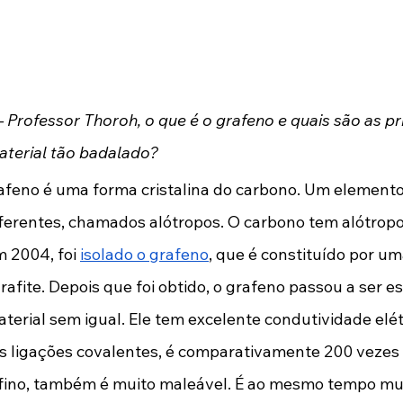
– Professor Thoroh, o que é o grafeno e quais são as pri
aterial tão badalado?
rafeno é uma forma cristalina do carbono. Um elemento
ferentes, chamados alótropos. O carbono tem alótropos
m 2004, foi 
isolado o grafeno
, que é constituído por u
afite. Depois que foi obtido, o grafeno passou a ser e
terial sem igual. Ele tem excelente condutividade elétr
as ligações covalentes, é comparativamente 200 vezes 
 fino, também é muito maleável. É ao mesmo tempo muit