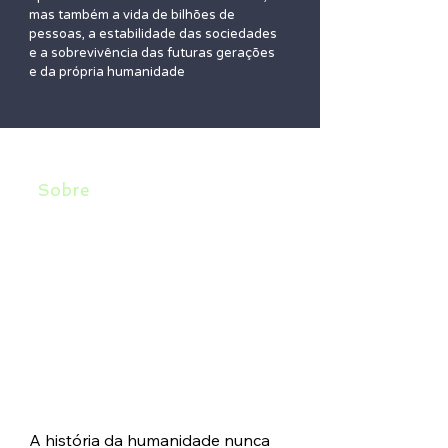
mas também a vida de bilhões de
pessoas, a estabilidade das sociedades
e a sobrevivência das futuras gerações
e da própria humanidade
Sobre
Desastres recentes como as
enchentes no Rio Grande do Sul,
secas na Amazônia e ondas de calor
em todo o planeta evidenciam um
cenário ruim e que tende a piorar, de
acordo com cientistas e organizações
que tentam entender e encontrar
alternativas para a questão.
A história da humanidade nunca 