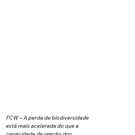
de Paisagens e Conservação, com
ênfase no estudo de paisagens
fragmentadas da Mata Atlântica,
atuando principalmente com temas
relacionados à conectividade
biológica, restauração ecológica e
serviços ecossistêmicos.
É editor-chefe da revista "Perspectives
in Ecology and Conservation" e
membro do corpo editorial da "Current
Landscape Ecology Reports". Foi vice-
presidente da Associação
Internacional de Ecologia de
Paisagens (IALE) e primeiro presidente
da seção brasileira da IALE.
FCW – A perda de biodiversidade 
está mais acelerada do que a 
capacidade de reação dos 