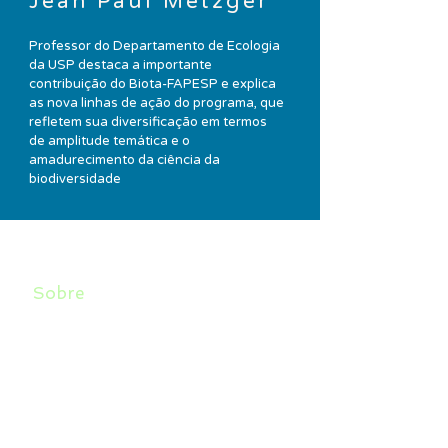
Jean Paul Metzger
Professor do Departamento de Ecologia
da USP destaca a importante
contribuição do Biota-FAPESP e explica
as nova linhas de ação do programa, que
refletem sua diversificação em termos
de amplitude temática e o
amadurecimento da ciência da
biodiversidade
Sobre
É professor titular do Departamento
de Ecologia da USP e membro da
coordenação do programa Biota-
FAPESP. Participou como autor
principal da Plataforma
Intergovernamental sobre
Biodiversidade e Serviços