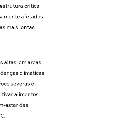
strutura crítica, 
rsamente afetados 
s mais lentas 
 altas, em áreas 
danças climáticas 
ões severas e 
tivar alimentos 
m-estar das 
C.  