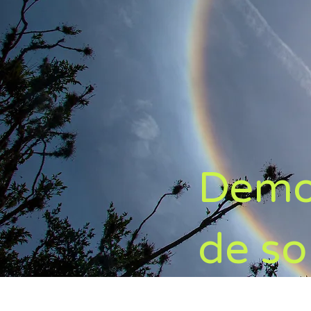
Democ
de so