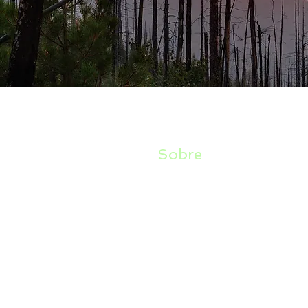
Sobre
Desastres recentes como as
planeta evidenciam um cenár
entender e encontrar alterna