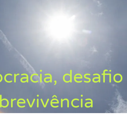
racia, desafio
brevivência