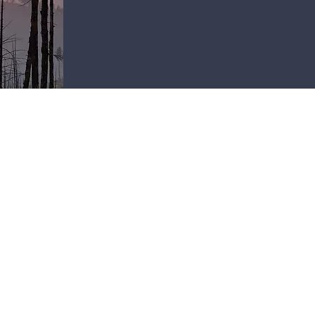
 enchentes no Rio Grande do Sul, secas na Amazônia e ondas de 
io ruim e que tende a piorar, de acordo com cientistas e organiza
tivas para a questão.