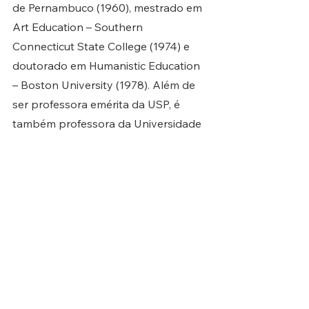
de Pernambuco (1960), mestrado em 
Art Education – Southern 
Connecticut State College (1974) e 
doutorado em Humanistic Education 
– Boston University (1978). Além de 
ser professora emérita da USP, é 
também professora da Universidade 
Anhembi Morumbi.
Sua trajetória acadêmica é marcada 
pela atuação nas áreas de Ensino da 
Arte e contextos metodológicos, 
História do Ensino da Arte e do 
Desenho, Interculturalidade, Estudos 
de Museus de Arte, entre outros 
temas. É referência de arte-educação 