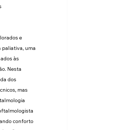
s 
lorados e 
 paliativa, uma 
ados às 
ão. Nesta 
ida dos 
cnicos, mas 
talmologia 
oftalmologista 
ando conforto 