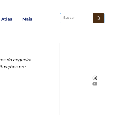
Atlas
Mais
res da cegueira 
ituações por 