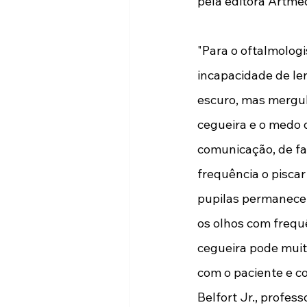
pela editora Artmed
"Para o oftalmologi
incapacidade de ler
escuro, mas mergulh
cegueira e o medo 
comunicação, de faz
frequência o piscar
pupilas permanecem 
os olhos com frequ
cegueira pode muita
com o paciente e co
Belfort Jr., profes