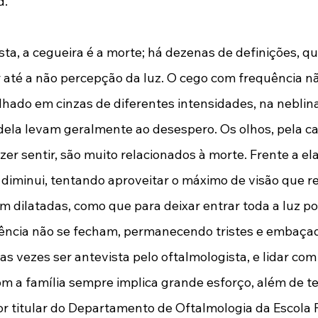
. 
sta, a cegueira é a morte; há dezenas de definições, q
 até a não percepção da luz. O cego com frequência nã
ado em cinzas de diferentes intensidades, na neblina 
dela levam geralmente ao desespero. Os olhos, pela c
er sentir, são muito relacionados à morte. Frente a ela
 diminui, tentando aproveitar o máximo de visão que res
dilatadas, como que para deixar entrar toda a luz pos
ência não se fecham, permanecendo tristes e embaçad
s vezes ser antevista pelo oftalmologista, e lidar com
m a família sempre implica grande esforço, além de te
sor titular do Departamento de Oftalmologia da Escola P