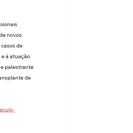
sionais 
 de novos 
 casos de 
 e à atuação 
 e palestrante 
ansplante de 
eculo-