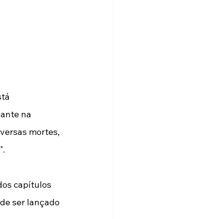
tá 
ante na 
iversas mortes, 
. 
dos capítulos 
 de ser lançado 