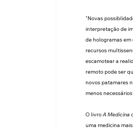
"Novas possiblidade
interpretação de im
de hologramas em q
recursos multissen
escamotear a reali
remoto pode ser qu
novos patamares na
menos necessários", 
O livro 
A Medicina 
uma medicina mais 