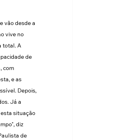
ue vão desde a 
o vive no 
total. A 
apacidade de 
, com 
ta, e as 
sível. Depois, 
os. Já a 
 esta situação 
mpo", diz 
aulista de 