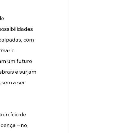
de 
ossibilidades 
palpadas, com 
rmar e 
 em um futuro 
brais e surjam 
ssem a ser 
xercício de 
doença – no 