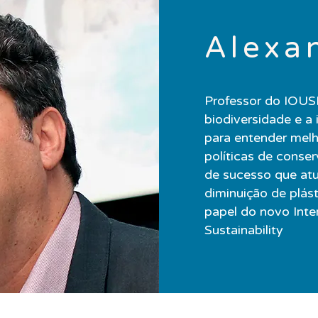
Alexa
Professor do IOUSP
biodiversidade e a 
para entender mel
políticas de conse
de sucesso que atu
diminuição de plás
papel do novo Inte
Sustainability