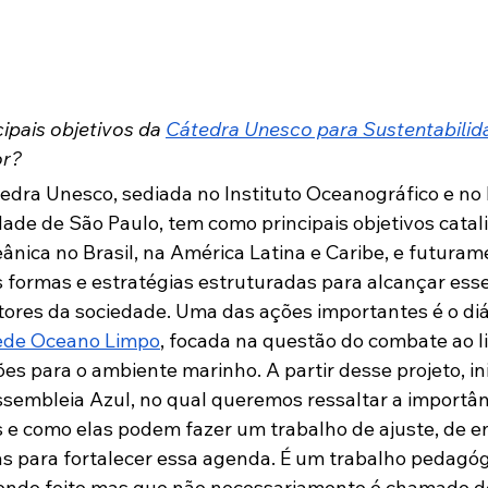
ipais objetivos da 
Cátedra Unesco para Sustentabili
or?
edra Unesco, sediada no Instituto Oceanográfico e no 
de de São Paulo, tem como principais objetivos 
catali
ânica no Brasil, na América Latina e Caribe, e futur
 formas e estratégias estruturadas para alcançar esses
tores da sociedade. Uma das ações importantes é o di
ede Oceano Limpo
, focada na questão do combate ao l
s para o ambiente marinho. A partir desse projeto, i
ssembleia Azul, no qual queremos ressaltar a importân
s e como elas podem fazer um trabalho de ajuste, de e
s para fortalecer essa agenda. É um trabalho pedagó
ndo feito mas que não necessariamente é chamado de