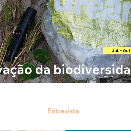
Jul. - Out.
ação da biodiversid
Entrevista