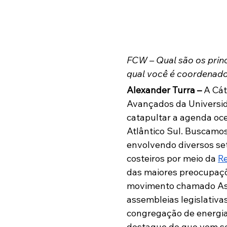
FCW – Qual são os princ
qual você é coordenad
Alexander Turra – 
A Cát
Avançados da Universida
catapultar
 a agenda oce
Atlântico Sul. Buscamos
envolvendo diversos se
costeiros por meio da 
R
das maiores preocupaçõe
movimento chamado
 A
assembleias legislativa
congregação de energia
destaque do que vem se