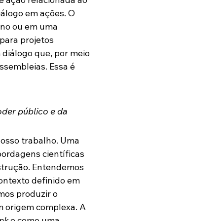
iálogo em ações. O 
eano ou em uma 
ara projetos 
 diálogo que, por meio 
ssembleias. Essa é 
der público e da 
nosso trabalho. Uma 
bordagens científicas 
strução. Entendemos 
ntexto definido em 
mos produzir o 
m origem complexa. A 
ank
 e como uma 