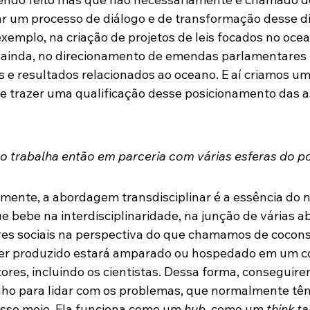
ar um processo de diálogo e de transformação desse d
 exemplo, na criação de projetos de leis focados no oc
 ainda, no direcionamento de emendas parlamentares p
s e resultados relacionados ao oceano. E aí criamos um
e trazer uma qualificação desse posicionamento das a
 trabalha então em parceria com várias esferas do po
mente, a abordagem transdisciplinar é a essência do 
e bebe na interdisciplinaridade, na junção de várias a
ores sociais na perspectiva do que chamamos de cocon
er produzido estará amparado ou hospedado em um co
ores, incluindo os cientistas. Dessa forma, conseguire
ho para lidar com os problemas, que normalmente tê
sse meio. Ela funciona como um 
hub
, como um 
think t