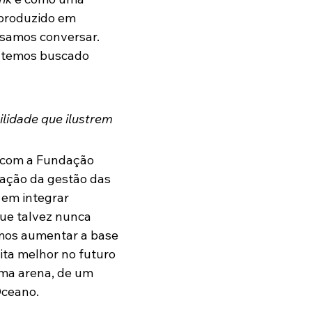
 produzido em 
isamos conversar. 
e temos buscado 
lidade que ilustrem 
 com a Fundação 
cação da gestão das 
em integrar 
ue talvez nunca 
mos aumentar a base 
ta melhor no futuro 
ma arena, de um 
ceano. 