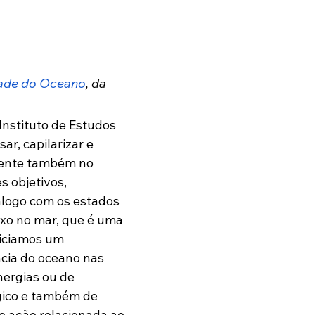
dade do Oceano
, da 
Instituto de Estudos 
sar, capilarizar e 
amente também no 
 objetivos, 
álogo com os estados 
ixo no mar, que é uma 
niciamos um 
cia do oceano nas 
nergias ou de 
gico e também de 
 ação relacionada ao 