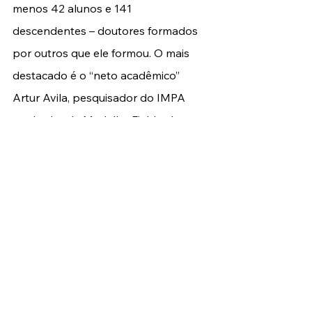
menos 42 alunos e 141 
descendentes – doutores formados 
por outros que ele formou. O mais 
destacado é o “neto acadêmico” 
Artur Avila, pesquisador do IMPA 
ganhador da Medalha Fields, doutor 
pelo IMPA e único detentor da 
honraria totalmente formado no 
mundo em desenvolvimento. 
Também não faltou tempo para se 
dedicar à própria pesquisa. Palis foi 
um dos pesquisadores mais 
respeitados e laureados da 