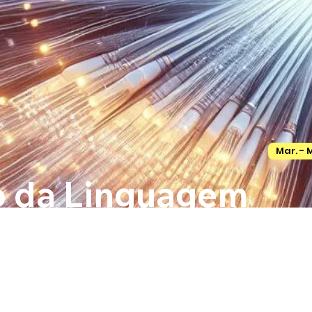
Mar. - M
o da Linguagem
Entrevista