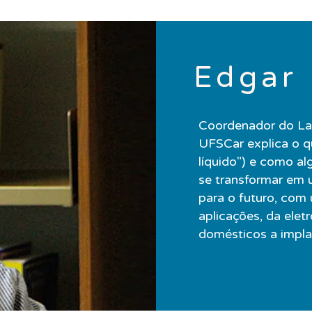
Edgar 
Coordenador do Lab
UFSCar explica o q
líquido") e como a
se transformar em 
para o futuro, com 
aplicações, da eletr
domésticos a impl