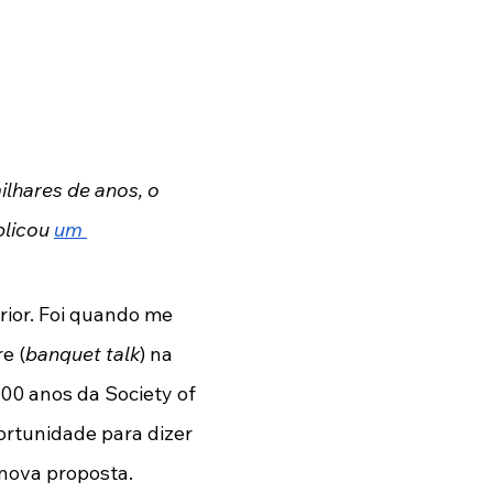
lhares de anos, o 
licou
um 
rior. Foi quando me 
e (
banquet talk
) na 
0 anos da Society of 
portunidade para dizer 
 nova proposta. 