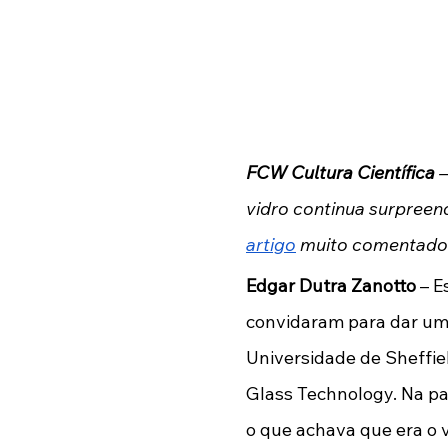
concedido pelo CNPq com ap
FCW Cultura Científica
 
vidro continua surpree
artigo
 muito comentado 
Edgar Dutra Zanotto
 – 
convidaram para dar uma
Universidade de Sheffie
Glass Technology. Na pal
o que achava que era o v