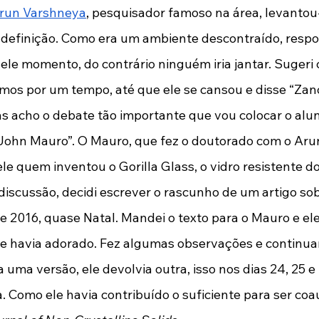
run Varshneya
, pesquisador famoso na área, levantou-
 definição. Como era um ambiente descontraído, respo
ele momento, do contrário ninguém iria jantar. Sugeri 
zemos por um tempo, até que ele se cansou e disse “Zan
s acho o debate tão importante que vou colocar o alun
o John Mauro”. O Mauro, que fez o doutorado com o Aru
ele quem inventou o Gorilla Glass, o vidro resistente d
discussão, decidi escrever o rascunho de um artigo sobr
e 2016, quase Natal. Mandei o texto para o Mauro e el
e havia adorado. Fez algumas observações e continua
a versão, ele devolvia outra, isso nos dias 24, 25 e 
 Como ele havia contribuído o suficiente para ser coau