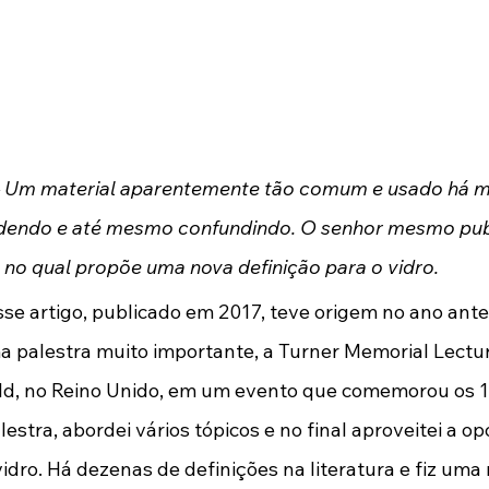
oio da Marinha do Brasil e da Fundação Conrado Wessel.
– Um material aparentemente tão comum e usado há mi
ndendo e até mesmo confundindo. O senhor mesmo pub
no qual propõe uma nova definição para o vidro.
Esse artigo, publicado em 2017, teve origem no ano ante
 palestra muito importante, a Turner Memorial Lectur
ld, no Reino Unido, em um evento que comemorou os 10
estra, abordei vários tópicos e no final aproveitei a o
idro. Há dezenas de definições na literatura e fiz uma