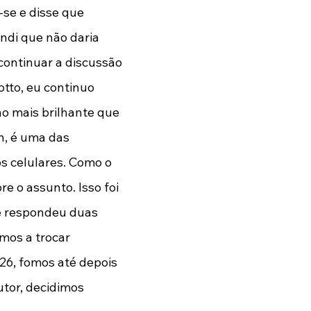
se e disse que 
ndi que não daria 
continuar a discussão 
otto, eu continuo 
o mais brilhante que 
n, é uma das 
os celulares. Como o 
e o assunto. Isso foi 
e respondeu duas 
mos a trocar 
26, fomos até depois 
tor, decidimos 