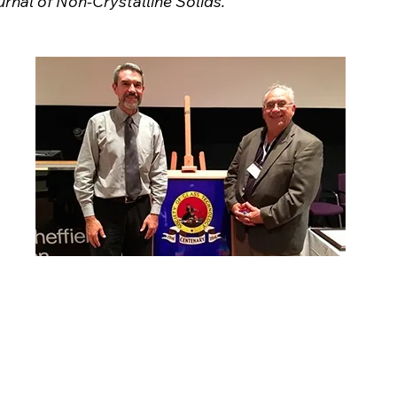
urnal of Non-Crystalline Solids.